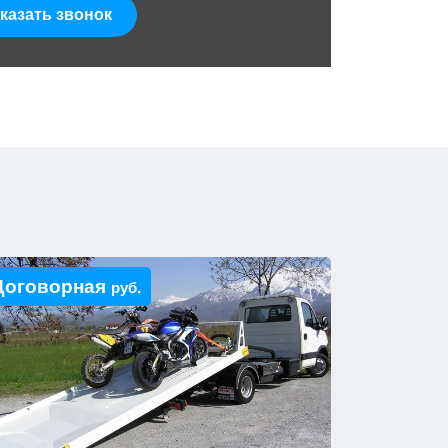
казать звонок
Договорная
руб.