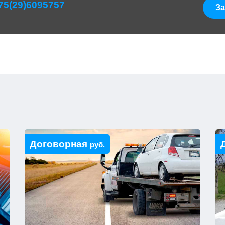
75(29)6095757
За
Договорная
руб.