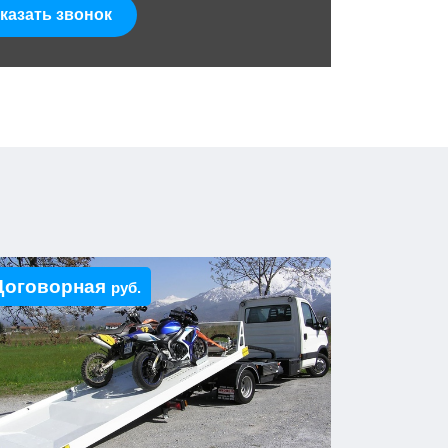
казать звонок
Договорная
руб.