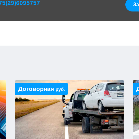
75(29)6095757
За
Договорная
руб.