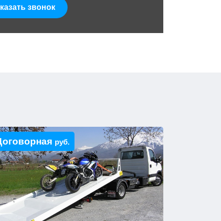
казать звонок
Договорная
руб.