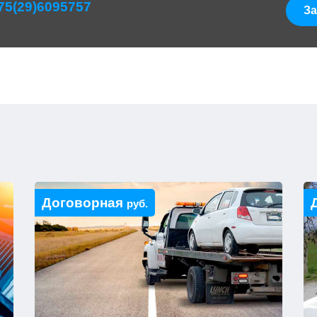
75(29)6095757
За
Договорная
руб.